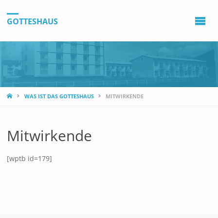
GOTTESHAUS
STARTSEITE
ARCHIVE
WAS IST DAS GOTTESHAUS
MITWIRKENDE
August 2026
Mitwirkende
Juli 2026
Juni 2026
[wptb id=179]
Mai 2026
April 2026
März 2026
Februar 2026