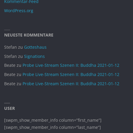
Kommentar-Feed
September 2024
WordPress.org
August 2024
Juli 2024
Juni 2024
NEUESTE KOMMENTARE
Mai 2024
Stefan
zu
Gotteshaus
April 2024
Stefan
zu
Signations
März 2024
Beate
zu
Probe Live-Stream Szenen II: Buddha 2021-01-12
Februar 2024
Beate
zu
Probe Live-Stream Szenen II: Buddha 2021-01-12
Januar 2024
Beate
zu
Probe Live-Stream Szenen II: Buddha 2021-01-12
November 2023
Oktober 2023
September 2023
USER
August 2023
[swpm_show_member_info column=”first_name”]
Juli 2023
[swpm_show_member_info column=”last_name”]