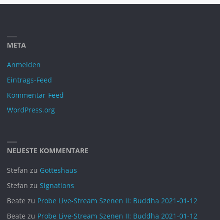
Juni 2023
Mai 2023
April 2023
META
März 2023
Februar 2023
Anmelden
Januar 2023
Eintrags-Feed
Dezember 2022
Kommentar-Feed
November 2022
WordPress.org
Oktober 2022
August 2022
NEUESTE KOMMENTARE
Juli 2022
Juni 2022
Stefan
zu
Gotteshaus
Mai 2022
Stefan
zu
Signations
April 2022
Beate
zu
Probe Live-Stream Szenen II: Buddha 2021-01-12
Dezember 2021
Beate
zu
Probe Live-Stream Szenen II: Buddha 2021-01-12