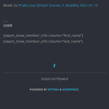
November 2021
Beate
zu
Probe Live-Stream Szenen II: Buddha 2021-01-12
Oktober 2021
September 2021
USER
August 2021
Juni 2021
[swpm_show_member_info column=”first_name”]
Mai 2021
[swpm_show_member_info column=”last_name”]
April 2021
März 2021
Februar 2021
Januar 2021
Dezember 2020
©2020 GOTTESHAUS
November 2020
POWERED BY
SEPTERA
&
WORDPRESS.
September 2020
Juni 2020
Mai 2020