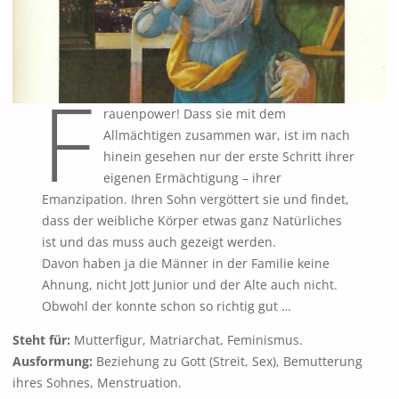
Januar 2026
Dezember 2025
November 2025
F
Oktober 2025
September 2025
rauenpower! Dass sie mit dem
Allmächtigen zusammen war, ist im nach
August 2025
hinein gesehen nur der erste Schritt ihrer
Juli 2025
eigenen Ermächtigung – ihrer
Juni 2025
Emanzipation. Ihren Sohn vergöttert sie und findet,
dass der weibliche Körper etwas ganz Natürliches
Mai 2025
ist und das muss auch gezeigt werden.
April 2025
Davon haben ja die Männer in der Familie keine
März 2025
Ahnung, nicht Jott Junior und der Alte auch nicht.
Februar 2025
Obwohl der konnte schon so richtig gut …
Januar 2025
Steht für:
Mutterfigur, Matriarchat, Feminismus.
November 2024
Ausformung:
Beziehung zu Gott (Streit, Sex), Bemutterung
ihres Sohnes, Menstruation.
Oktober 2024