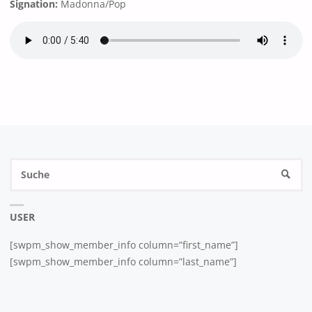
Signation:
Madonna/Pop
September 2024
August 2024
Juli 2024
Juni 2024
Mai 2024
April 2024
März 2024
Februar 2024
S
SUCH
n
Januar 2024
November 2023
USER
Oktober 2023
[swpm_show_member_info column=”first_name”]
September 2023
[swpm_show_member_info column=”last_name”]
August 2023
Juli 2023