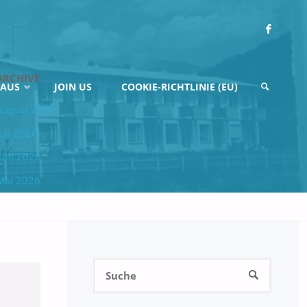
ARCHIVE
HAUS
JOIN US
COOKIE-RICHTLINIE (EU)
August 2026
Juli 2026
SUCHE
Juni 2026
Mai 2026
April 2026
März 2026
Februar 2026
Suchen
Januar 2026
SUCHE
nach:
Dezember 2025