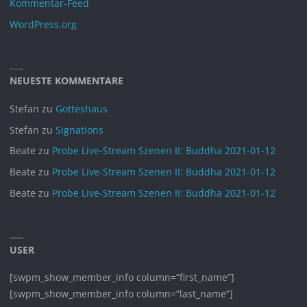
Kommentar-Feed
September 2024
WordPress.org
August 2024
Juli 2024
Juni 2024
NEUESTE KOMMENTARE
Mai 2024
Stefan
zu
Gotteshaus
April 2024
Stefan
zu
Signations
März 2024
Beate
zu
Probe Live-Stream Szenen II: Buddha 2021-01-12
Februar 2024
Beate
zu
Probe Live-Stream Szenen II: Buddha 2021-01-12
Januar 2024
Beate
zu
Probe Live-Stream Szenen II: Buddha 2021-01-12
November 2023
Oktober 2023
September 2023
USER
August 2023
[swpm_show_member_info column=”first_name”]
Juli 2023
[swpm_show_member_info column=”last_name”]