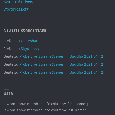
Kommentar-Feed
September 2024
WordPress.org
August 2024
Juli 2024
Juni 2024
NEUESTE KOMMENTARE
Mai 2024
Stefan
zu
Gotteshaus
April 2024
Stefan
zu
Signations
März 2024
Beate
zu
Probe Live-Stream Szenen II: Buddha 2021-01-12
Februar 2024
Beate
zu
Probe Live-Stream Szenen II: Buddha 2021-01-12
Januar 2024
Beate
zu
Probe Live-Stream Szenen II: Buddha 2021-01-12
November 2023
Oktober 2023
September 2023
USER
August 2023
[swpm_show_member_info column=”first_name”]
Juli 2023
[swpm_show_member_info column=”last_name”]